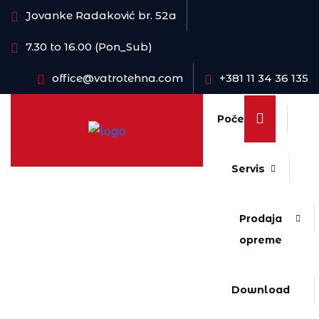
Jovanke Radaković br. 52a
7.30 to 16.00 (Pon_Sub)
office@vatrotehna.com
+381 11 34 36 135
Početna
Servis
Prodaja
opreme
Download