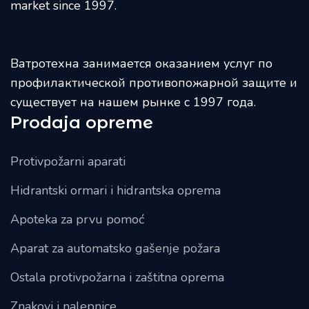
market since 1997.
Ватротехна занимается оказанием услуг по
профилактической противопожарной защите и
существует на нашем рынке с 1997 года.
Prodaja opreme
Protivpožarni aparati
Hidrantski ormari i hidrantska oprema
Apoteka za prvu pomoć
Aparat za automatsko gašenje požara
Ostala protivpožarna i zaštitna oprema
Znakovi i nalepnice