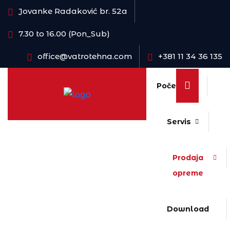
Jovanke Radaković br. 52a
7.30 to 16.00 (Pon_Sub)
office@vatrotehna.com
+381 11 34 36 135
Početna
Servis
Prodaja
opreme
Download