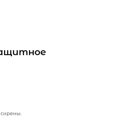
защитное
 сирены.