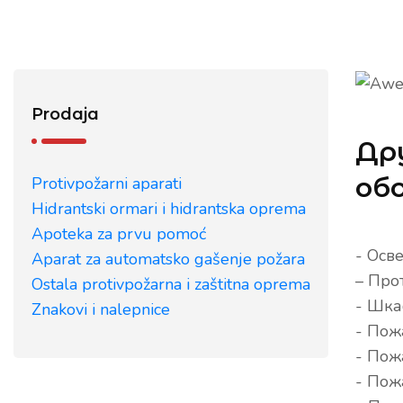
Prodaja
Др
об
Protivpožarni aparati
Hidrantski ormari i hidrantska oprema
Apoteka za prvu pomoć
- Осв
Aparat za automatsko gašenje požara
– Про
Ostala protivpožarna i zaštitna oprema
- Шка
Znakovi i nalepnice
- Пож
- Пож
- Пож