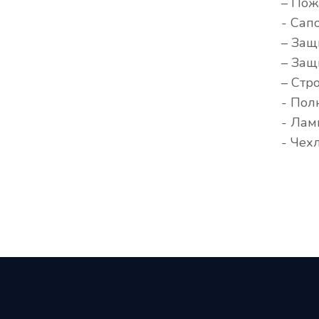
– Пож
- Сап
– Защ
– Защ
– Стр
- Пол
- Лам
- Чех