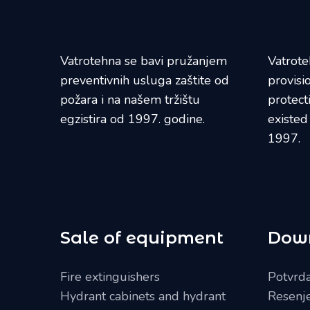
Vatrotehna se bavi pružanjem
Vatrote
preventivnih usluga zaštite od
provisi
požara i na našem tržištu
protect
egzistira od 1997. godine.
existed
1997.
Sale of equipment
Dow
Fire extinguishers
Potvrda 
Hydrant cabinets and hydrant
Resenj