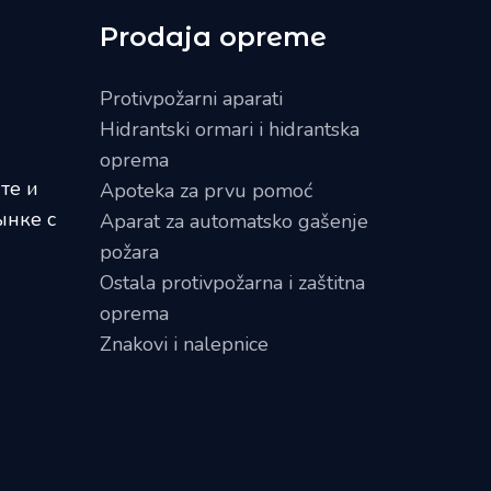
Prodaja opreme
Protivpožarni aparati
Hidrantski ormari i hidrantska
oprema
те и
Apoteka za prvu pomoć
ынке с
Aparat za automatsko gašenje
požara
Ostala protivpožarna i zaštitna
oprema
Znakovi i nalepnice