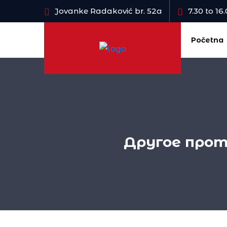
Jovanke Radaković br. 52a
7.30 to 1
Početna
Другое про