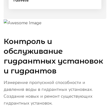
rasvete
Контроль и
обслуживание
гидрантных установок
и гидрантов
Измерение пропускной способности и
давления воды в гидрантных установках.
Создание новых и ремонт существующих
гидрантных установок.