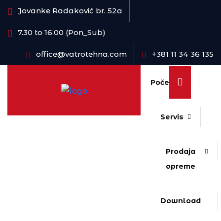
Jovanke Radaković br. 52a
7.30 to 16.00 (Pon_Sub)
office@vatrotehna.com
+381 11 34 36 135
Početna
Servis
Prodaja
opreme
Download