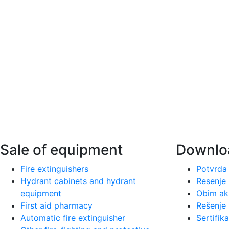
Vatrotehna se bavi pružanjem
Vatrotehna de
preventivnih usluga zaštite od požara i
preventive fi
na našem tržištu egzistira od 1997.
has existed o
godine.
Sale of equipment
Downlo
Fire extinguishers
Potvrda 
Hydrant cabinets and hydrant
Resenje 
equipment
Obim akr
First aid pharmacy
Rešenje 
Automatic fire extinguisher
Sertifika