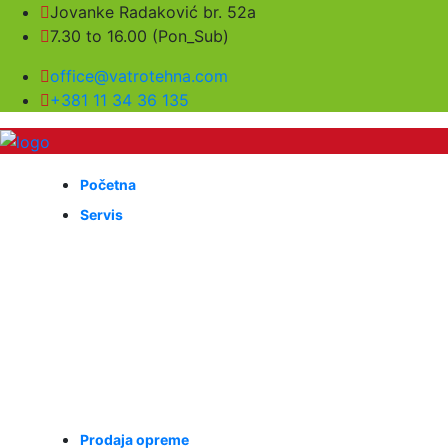
Jovanke Radaković br. 52a
7.30 to 16.00 (Pon_Sub)
office@vatrotehna.com
+381 11 34 36 135
Početna
Servis
Prodaja opreme