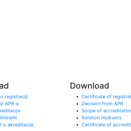
als with the provision of
Ватротехна занимается о
re protection services and
услуг по профилактическ
n our market since 1997.
противопожарной защите
существует на нашем рын
года.
ad
Download
o registraciji
Certificate of registra
iz APR-a
Decision from APR
editacije
Scope of accreditatio
Hidranti
Solution Hydrants
t o akreditacija
Certificate of accredi