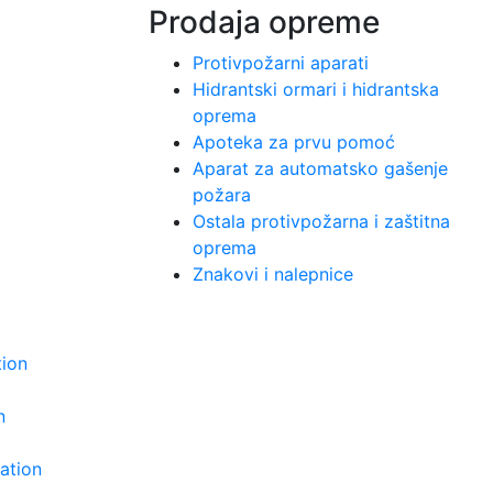
Prodaja opreme
Protivpožarni aparati
казанием
Hidrantski ormari i hidrantska
ой
oprema
 и
Apoteka za prvu pomoć
ке с 1997
Aparat za automatsko gašenje
požara
Ostala protivpožarna i zaštitna
oprema
Znakovi i nalepnice
tion
n
tation