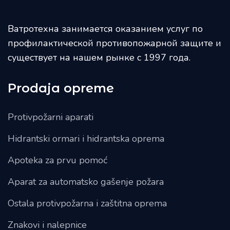
Ватротехна занимается оказанием услуг по
профилактической противопожарной защите и
существует на нашем рынке с 1997 года.
Prodaja opreme
Protivpožarni aparati
Hidrantski ormari i hidrantska oprema
Apoteka za prvu pomoć
Aparat za automatsko gašenje požara
Ostala protivpožarna i zaštitna oprema
Znakovi i nalepnice