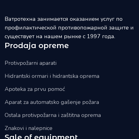
Ватротехна занимается оказанием услуг по
профилактической противопожарной защите и
существует на нашем рынке с 1997 года.
Prodaja opreme
Protivpožarni aparati
Hidrantski ormari i hidrantska oprema
Apoteka za prvu pomoć
Aparat za automatsko gašenje požara
Ostala protivpožarna i zaštitna oprema
Znakovi i nalepnice
Sale of equipment