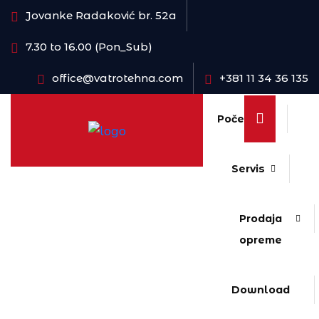
Jovanke Radaković br. 52a
7.30 to 16.00 (Pon_Sub)
office@vatrotehna.com
+381 11 34 36 135
Početna
Servis
Prodaja
opreme
Download